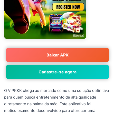
Baixar APK
Cadastre-se agora
O VIPKKK chega ao mercado como uma solução definitiva
para quem busca entretenimento de alta qualidade
diretamente na palma da mão. Este aplicativo foi
meticulosamente desenvolvido para oferecer uma