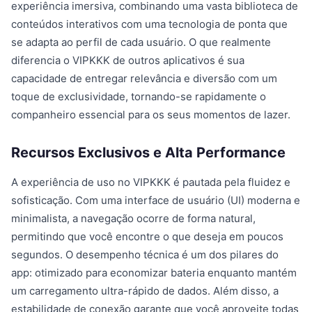
experiência imersiva, combinando uma vasta biblioteca de
conteúdos interativos com uma tecnologia de ponta que
se adapta ao perfil de cada usuário. O que realmente
diferencia o VIPKKK de outros aplicativos é sua
capacidade de entregar relevância e diversão com um
toque de exclusividade, tornando-se rapidamente o
companheiro essencial para os seus momentos de lazer.
Recursos Exclusivos e Alta Performance
A experiência de uso no VIPKKK é pautada pela fluidez e
sofisticação. Com uma interface de usuário (UI) moderna e
minimalista, a navegação ocorre de forma natural,
permitindo que você encontre o que deseja em poucos
segundos. O desempenho técnica é um dos pilares do
app: otimizado para economizar bateria enquanto mantém
um carregamento ultra-rápido de dados. Além disso, a
estabilidade de conexão garante que você aproveite todas