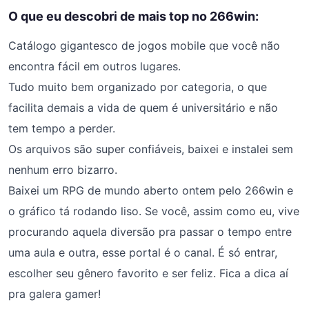
O que eu descobri de mais top no 266win:
Catálogo gigantesco de jogos mobile que você não
encontra fácil em outros lugares.
Tudo muito bem organizado por categoria, o que
facilita demais a vida de quem é universitário e não
tem tempo a perder.
Os arquivos são super confiáveis, baixei e instalei sem
nenhum erro bizarro.
Baixei um RPG de mundo aberto ontem pelo 266win e
o gráfico tá rodando liso. Se você, assim como eu, vive
procurando aquela diversão pra passar o tempo entre
uma aula e outra, esse portal é o canal. É só entrar,
escolher seu gênero favorito e ser feliz. Fica a dica aí
pra galera gamer!