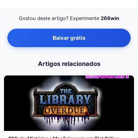
Gostou deste artigo? Experimente
266win
Baixar grátis
Artigos relacionados