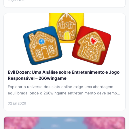
Evil Dozen: Uma Análise sobre Entretenimento e Jogo
Responsável – 266wingame
Explorar o universo dos slots online exige uma abordagem
equilibrada, onde o 266wingame entretenimento deve sempre
ocupar o lugar central....
02 jul 2026