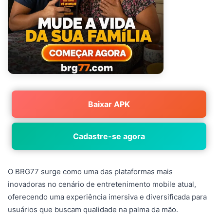
Baixar APK
Cadastre-se agora
O BRG77 surge como uma das plataformas mais
inovadoras no cenário de entretenimento mobile atual,
oferecendo uma experiência imersiva e diversificada para
usuários que buscam qualidade na palma da mão.