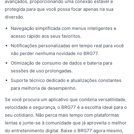
avançados, proporcionando uma conexão estável e
protegida para que você possa focar apenas na sua
diversão.
Navegação simplificada com menus inteligentes e
acesso rápido aos seus favoritos.
Notificações personalizadas em tempo real para você
não perder nenhuma novidade no BRG77.
Otimização de consumo de dados e bateria para
sessões de uso prolongadas.
Suporte técnico dedicado e atualizações constantes
para melhoria de desempenho.
Se você procura um aplicativo que combina versatilidade,
velocidade e segurança, o BRG77 é a escolha ideal para o
seu cotidiano. Não perca mais tempo com plataformas
lentas e junte-se à comunidade que já aproveita o melhor
do entretenimento digital. Baixe o BRG77 agora mesmo,